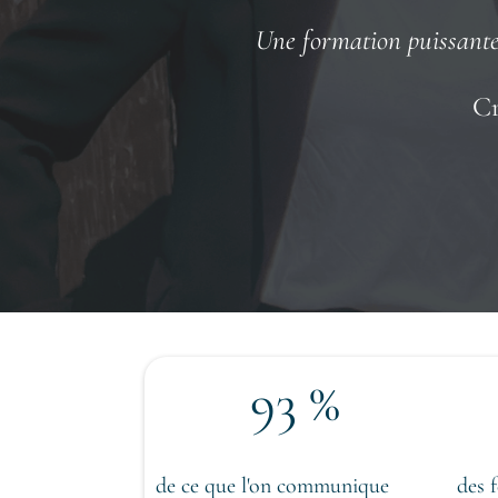
Une formation puissant
Cr
93 %
de ce que l'on communique
des