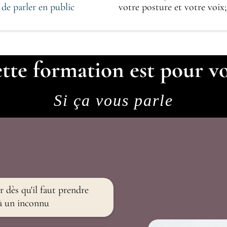
 de parler en public
votre posture et votre voix;
tte formation est pour v
Si ça vous parle
r dès qu'il faut prendre
 à un inconnu