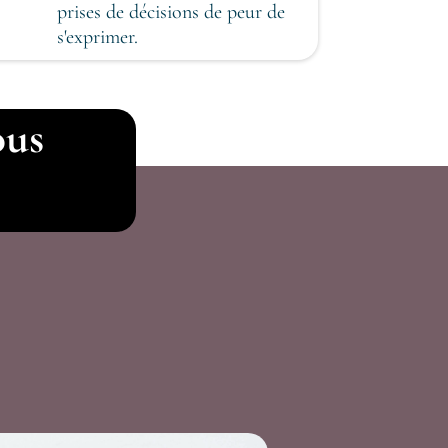
prises de
décisions
de peur de
s'exprimer.
ous