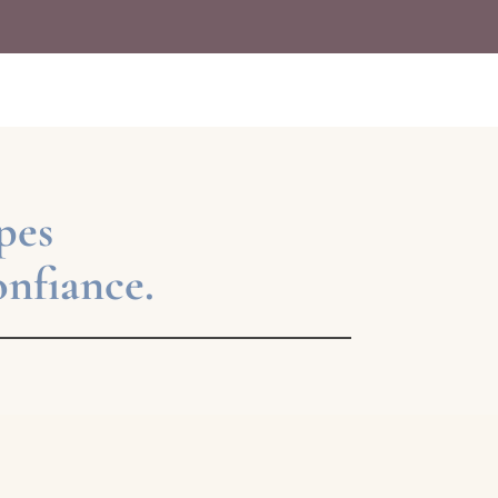
pes
onfiance.